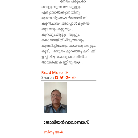
നേരം പരുപരാ
വെളുക്കുന്ന തേയുള്ളു.
എഴുന്നേൽക്കുന്നതിനു
മുന്നേകിട്ടണംഭർത്താവി ന്
കട്ടൻചായ .അപ്പോൾ മുതൽ
തുടങ്ങും കുറ്റവും ,
കുറവും,ആട്ടും, തുപ്പും,
കൊങ്ങയ്ക്ക് പിടുത്തവും,
കൂത്തിച്ചിപേരും ചായക്കു കടുപ്പം
കൂടി, മധുരം കുറഞ്ഞു,കറി ക്ക്
ഉപ്പില്ല, ചോറു വെന്തില്ല
അവൾക്ക് കണ്ണീരു ത�.....
Read More
Share :
:ജാലിയൻവാലാബാഗ്.
ബിനു ആർ.