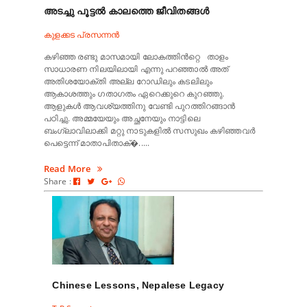
അടച്ചു പൂട്ടൽ കാലത്തെ ജീവിതങ്ങൾ
കുളക്കട പ്രസന്നൻ
കഴിഞ്ഞ രണ്ടു മാസമായി ലോകത്തിൻറ്റെ താളം
സാധാരണ നിലയിലായി എന്നു പറഞ്ഞാൽ അത്
അതിശയോക്തി അല്ല റോഡിലും കടലിലും
ആകാശത്തും ഗതാഗതം ഏറെക്കുറെ കുറഞ്ഞു.
ആളുകൾ ആവശ്യത്തിനു വേണ്ടി പുറത്തിറങ്ങാൻ
പഠിച്ചു. അമ്മയേയും അച്ഛനേയും നാട്ടിലെ
ബംഗ്ലാവിലാക്കി മറ്റു നാടുകളിൽ സസുഖം കഴിഞ്ഞവർ
പെട്ടെന്ന് മാതാപിതാക്�.....
Read More
Share :
Chinese Lessons, Nepalese Legacy