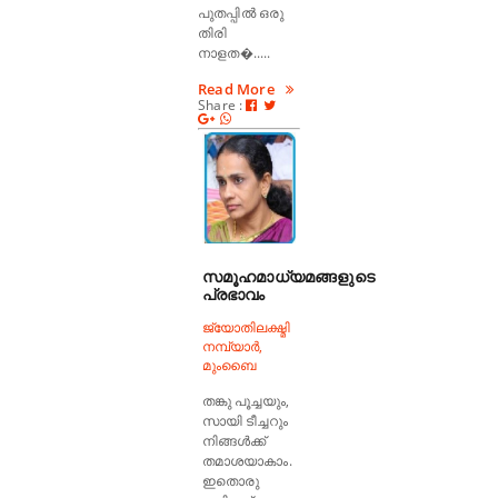
പുതപ്പിൽ ഒരു
തിരി
നാളത�.....
Read More
Share :
സമൂഹമാധ്യമങ്ങളുടെ
പ്രഭാവം
ജ്യോതിലക്ഷ്മി
നമ്പ്യാർ,
മുംബൈ
തങ്കു പൂച്ചയും,
സായി ടീച്ചറും
നിങ്ങൾക്ക്
തമാശയാകാം.
ഇതൊരു