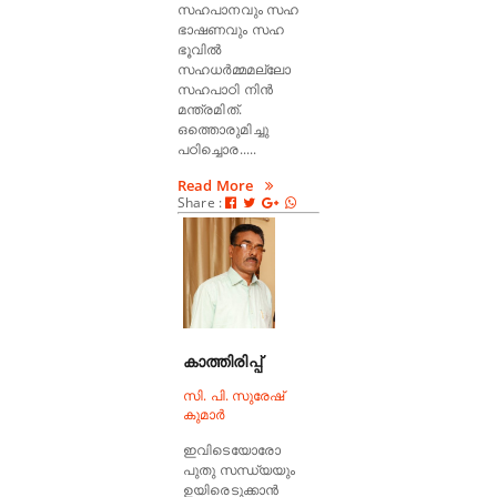
സഹപാനവും സഹ
ഭാഷണവും സഹ
ഭൂവിൽ
സഹധർമ്മമല്ലോ
സഹപാഠി നിൻ
മന്ത്രമിത്.
ഒത്തൊരുമിച്ചു
പഠിച്ചൊര.....
Read More
Share :
കാത്തിരിപ്പ്
സി. പി. സുരേഷ്
കുമാർ
ഇവിടെയോരോ
പുതു സന്ധ്യയും
ഉയിരെടുക്കാൻ