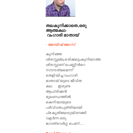
തലകുനിക്കാതെ,ഒരു
ആത്മകഥ-
വംഗാരി മാതായ്
- ജോയിഷ് ജോസ്
കുനിഞ്ഞ
ശിരസ്സല്ല,ഒരിക്കലുംകുനിയാത്ത
ശിരസ്സാണ് പെണ്ണിന്‍റെ
സൗന്ദര്യമെന്ന്''
തെളിയിച്ച വംഗാരി
മാതായ് യുടെ ജീവിത
കഥ. ഇരുണ്ട
ആഫ്രിക്കന്‍
ഭൂഖണ്ഡത്തില്‍
കെനിയായുടെ
പര്‍വ്വതപുത്രിയായി
പ്രകൃതിയോടുയിണങ്ങി
വളര്‍ന്ന ഒരു
ഗോത്രവര്‍ഗ്ഗ പെണ്.....