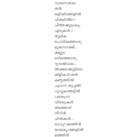
വായനശാല
തൻ
ഒളിയിടങ്ങളിൽ
ചിതലിൻ്റെ
ചിത്രക്കൂട്ടാകും
ഏടുകൾ..!
തൂലിക
പൊടിഞ്ഞൊരു
മൂകസാക്ഷി...
കണ്ണട
ഒടിഞ്ഞൊരു
ദു:ഖജ്വാല...
അക്ഷരക്കൂട്ടിലെ
കിളികൾ തൻ
കണ്ഠത്തിൽ
ചുവന്ന തുപ്പൽ!!
പുസ്തകത്തട്ടിൽ
പരതുന്ന
വിരലുകൾ
തടഞ്ഞത്
നീറിൻ
ചിന്തകൾ....
രാവുറക്കത്തിൻ
യാമകൂപങ്ങളിൽ
മഞ്ഞിൻ