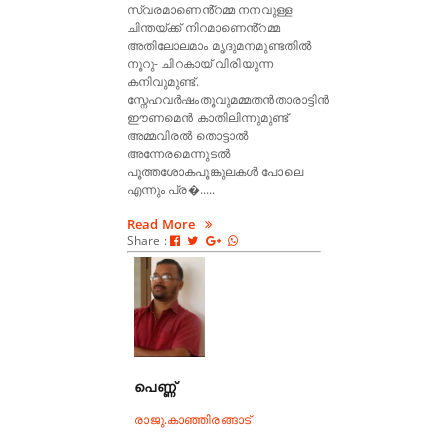
സ്വരമാണെൻ്റമ്മ നനവുള്ള
ചിന്തയ്ക്ക് നിറമാണെൻ്റമ്മ
അതിലോലമാം മൃദുമനമുണ്ടതിൽ
നൂറു- ചിറകായ് വിരിയുന്ന
കനിവുമുണ്ട്.
സ്നേഹവർഷംതൂവുമമ്മതൻതാരാട്ടിൻ
ഈണമെൻ കാതിലിന്നുമുണ്ട്
അമ്മവിരൽ തൊട്ടാൽ
അന്നേരമെന്നുടൽ
പൂത്തശോകപൂങ്കുലകൾ പോലെ
എന്നും പ്ര�.....
Read More
Share :
പെണ്ണ്
രാജു.കാഞ്ഞിരങ്ങാട്