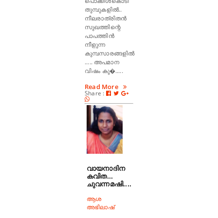
പൊക്കിൾകൊടി
തുമ്പുകളിൽ..
നീലരാത്രിതൻ
സുഖത്തിന്റെ
പാപത്തിൻ
നീളുന്ന
കുമ്പസാരങ്ങളിൽ
..... അപമാന
വിഷം കു�.....
Read More
Share :
വായനാദിന
കവിത...
ചുവന്നമഷി....
ആശ
അഭിലാഷ്