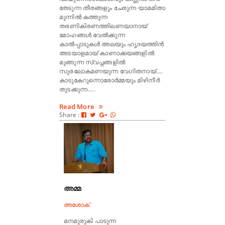
തേടുന്ന തീരങ്ങളും ചേരുന്ന യാമമിതാ
മുന്നിൽ കത്തുന്ന
തരണികിരണത്തിലണയാനായ്
മോഹങ്ങൾ വേൽക്കുന്ന
കാൽപ്പാടുകൾ അലയും ഹൃദയത്തിൻ
അടയാളമായ് കാണാക്കയങ്ങളിൽ
മുങ്ങുന്ന സ്വപ്നങ്ങളിൽ
സുരലോകമണയുന്ന വേഗിതനായ്....
കാടുകേറുന്നൊരോർമ്മയും മിഴിനീർ
തുടക്കുന്ന.....
Read More
Share :
അമ്മ
അശോക്
മനമുരുകി പാടുന്ന