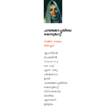
ചായക്കോപ്പയിലെ
കൊടുങ്കാറ്റ്
സജ്‌ന സലാം
തലപ്പുഴ
ഇംഗ്ലീഷ്
ഭാഷയിൽ
'storm in a
tea cup'
എന്ന ഒരു
പ്രയോഗം
ഉണ്ട്.
ചായക്കോപ്പയിലെ
കൊടുങ്കാറ്റ്.
നിസാരമായ
കാര്യം
എന്നാണ്
ഉദ്ദേശം.