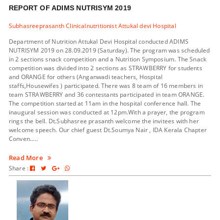
REPORT OF ADIMS NUTRISYM 2019
Subhasreeprasanth Clinicalnutritionist Attukal devi Hospital
Department of Nutrition Attukal Devi Hospital conducted ADIMS
NUTRISYM 2019 on 28.09.2019 (Saturday). The program was scheduled
in 2 sections snack competition and a Nutrition Symposium. The Snack
competition was divided into 2 sections as STRAWBERRY for students
and ORANGE for others (Anganwadi teachers, Hospital
staffs,Housewifes ) participated. There was 8 team of 16 members in
team STRAWBERRY and 36 contestants participated in team ORANGE.
The competition started at 11am in the hospital conference hall. The
inaugural session was conducted at 12pm.With a prayer, the program
rings the bell. Dt.Subhasree prasanth welcome the invitees with her
welcome speech. Our chief guest Dt.Soumya Nair , IDA Kerala Chapter
Conven.....
Read More
Share :