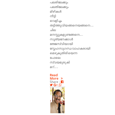
പലരിലേക്കും
പലതിലേക്കും
മിഴികൾ
നീട്ടി
വെളിച്ചം
തട്ടിത്തൂവിയങ്ങനെയങ്ങനെ....
ചില
മനസ്സുകളുണ്ടങ്ങനെ....
സൂര്യനേക്കാൾ
തേജസ്വിയായി
സ്നേഹസുഗന്ധവാഹകരായി
മെഴുകുതിരിയെന്ന
പോലെ
സ്വയമുരുകി
മറ്.....
Read
More
Share :