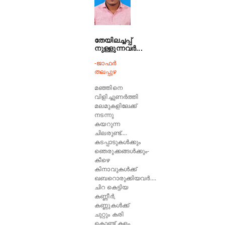
തേയിലച്ചപ്പ്
നുള്ളുന്നവർ...
-ജാഫർ
തലപ്പുഴ
മഞ്ഞിനെ
വിളിച്ചുണർത്തി
മലമുകളിലേക്ക്
നടന്നു
കയറുന്ന
ചിലരുണ്ട്....
കടപ്പാടുകൾക്കും
ഞെരുക്കങ്ങൾക്കും-
കീഴെ
കിനാവുകൾക്ക്
ഖബറൊരുക്കിയവർ....
ചിറ കെട്ടിയ
കണ്ണീർ,
കണ്ണുകൾക്ക്
ചുറ്റും കരി
കൊണ്ട് കളം