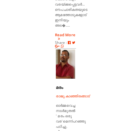
വരയ്ക്കപ്പെട്ടവർ...
ഔപചാരികതയുടെ
ആമത്തോടുകളോട്
ഇനിയും
അട�.....
Read More
Share :
മരം
രാജു.കാഞ്ഞിരങ്ങാട്
ഓർമ്മവെച്ച
നാൾമുതൽ
' മരം ഒരു
വര'മെന്ന്പറഞ്ഞു
പഠിച്ചു.