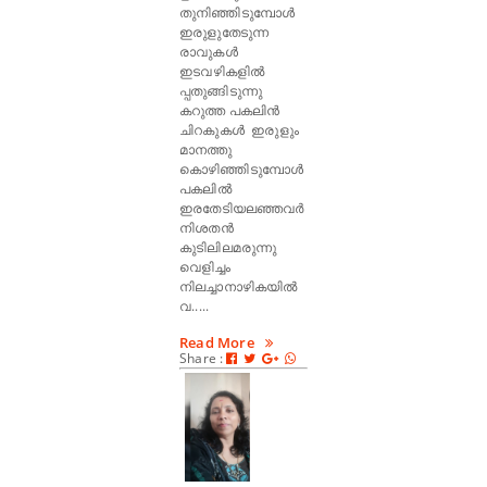
തുനിഞ്ഞിടുമ്പോൾ
ഇരുളുതേടുന്ന
രാവുകൾ
ഇടവഴികളിൽ
പ്പതുങ്ങിടുന്നു
കറുത്ത പകലിൻ
ചിറകുകൾ ഇരുളും
മാനത്തു
കൊഴിഞ്ഞിടുമ്പോൾ
പകലിൽ
ഇരതേടിയലഞ്ഞവർ
നിശതൻ
കുടിലിലമരുന്നു
വെളിച്ചം
നിലച്ചാനാഴികയിൽ
വ.....
Read More
Share :