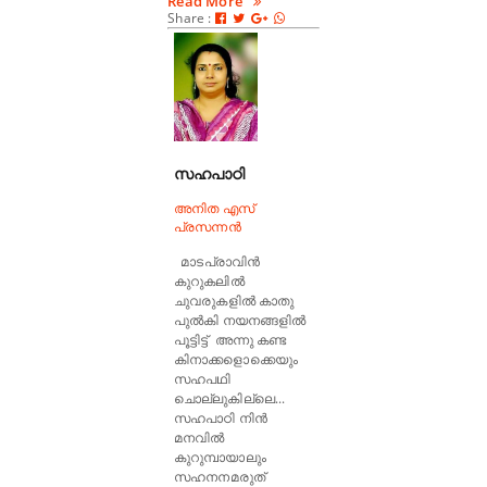
Read More
Share :
സഹപാഠി
അനിത എസ്
പ്രസന്നൻ
മാടപ്രാവിൻ
കുറുകലിൽ
ചുവരുകളിൽ കാതു
പുൽകി നയനങ്ങളിൽ
പൂട്ടിട്ട് അന്നു കണ്ട
കിനാക്കളൊക്കെയും
സഹപഥി
ചൊല്ലുകില്ലെ...
സഹപാഠി നിൻ
മനവിൽ
കുറുമ്പായാലും
സഹനനമരുത്