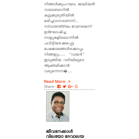
നിങ്ങൾക്കുപറയാം ജാലിയൻ
വാലാബാഗിൽ
കൂട്ടക്കുരുതിയിൽ
മരിച്ചവനാണെന്ന്....
സ്വാതന്ത്ര്യം വേണമെന്ന്
ഉദ്‌ഘോഷിച്ച
നാളുകളിലൊന്നിൽ
ചവിട്ടിയരക്കപ്പെട്ട
പേക്കോലങ്ങൾക്കൊപ്പം
നിങ്ങളും...... "ഡയർ "
ഇടുങ്ങിയ വഴിയിലൂടെ
ആക്രമിക്കാൻ
വരുന്നെന്ന�.....
Read More
Share :
ജീവനേക്കാൾ
വിലയോ ദേവാലയ