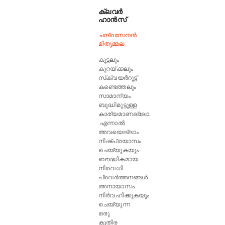
ക്ലവര്‍
ഹാന്‍സ്
ചന്ദ്രസേനൻ
മിതൃമ്മല
കൂട്ടലും
കുറയ്ക്കലും
സ്‌ക്വയര്‍റൂട്ട്
കണ്ടെത്തലും
സാമാന്യം
ബുദ്ധിമുട്ടുള്ള
കാര്യമാണല്ലോ.
എന്നാല്‍
അവയെല്ലാം
നിഷ്പ്രയാസം
ചെയ്യുകയും
ബൗദ്ധികമായ
നിരവധി
പ്രവര്‍ത്തനങ്ങള്‍
അനായാസം
നിര്‍വഹിക്കുകയും
ചെയ്യുന്ന
ഒരു
കുതിര