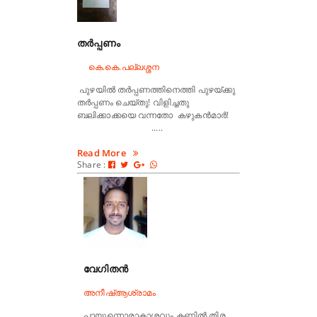
തർപ്പണം
കെ.കെ.പല്ലശ്ശന
പുഴയിൽ തർപ്പണത്തിനെത്തി പുഴയ്ക്കു
തർപ്പണം ചെയ്തു! വിളിച്ചതു
ബലിക്കാക്കയെ വന്നതോ കഴുകൻമാർ!
.....
Read More
Share :
വേഗിതൻ
അനീഷ്ആശ്രാമം
പായുന്നൊരാകാശവും കണ്ണിൽ തിര