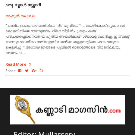
ഒരു സ്മാൾ സ്റ്റോറി
രാഹുൽ കൈമല
" അല്ല ഓണം കഴിഞ്ഞില്ലേ. നീം പൂവിടോ " ... കോഴിക്കോട് വൃദ്ധാവൻ
കോളനിയിലെ വേണുഗോപൻ്റെ വീട്ടിൽ പൂക്കളം കണ്ട്
പരിചയപ്പെടാനെത്തിയ പുതിയ അയൽക്കാരി ശ്യാമള ചോദിച്ചു. ഇത് കേട്ട്
വേണുഗോപൻ്റെ ഭാര്യ ഇന്ദിര തൻ്റെ തുളുനാട്ടിലെ പഴങ്കഥയുടെ
കെട്ടഴിച്ചു. " അതേയ് ഞങ്ങടെ പൂവിടൽ ഓണത്തോടെ തീരണില്ല്യ.
അത്തം പ.....
Read More
Share :
Editor: Mullassery