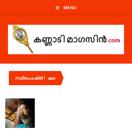
MENU
സ്ഥിരംപംക്തി / കഥ