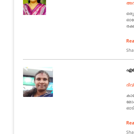
അന
ഒരു
ഓരോ
രക്
Re
Sha
എന
ദിവ
കാറ
മോ
ഓടി
Re
Sha