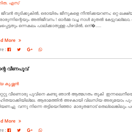
ിത. എസ്
 ജീവൻ തുടിക്കുകിൽ, ഒരായിരം ജീനുകളെ നീന്തിക്കയറണം; ഒറ്റ ലക്ഷ്
രുന്നിന്റെയും അതിജീവനം ! ഓർമ്മ വച്ച നാൾ മുതൽ കേട്ടുവല്ലോ,
ഷപ്പെട്ടതും ഒന്നകലം പാലിക്കാതുള്ള പിഴവിൽ, ഒന്�.....
ad More
re :
്റെ വീണപൂവ്
്യ കൃഷ്ണൻ
്റേറ്റു വീണൊരു പൂവിനെ കണ്ടു ഞാൻ ആത്മഗതം തൂകി ഇന്നലെനീയ
ഹിതയാക്കിയില്ലേ. ആരാമത്തിൻ അഴകായി വിലസിയ അരുമയാം പ
യണച്ചു വന്നു നിന്നെ തട്ടിയെറിഞ്ഞാ മാരുതനോട് തെല്ലെങ്കിലും പരി
ad More
re :