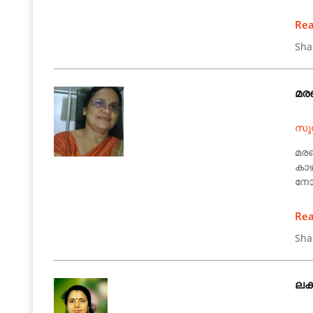
Re
Sha
മരണ
സു
മരണ
കാഴ
നോക
Re
Sha
ലക