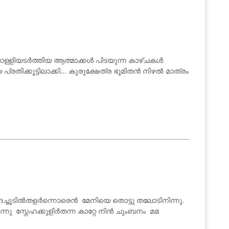
ള്ളിയടർത്തിയ ആത്മാക്കൾ പിടയുന്ന കാഴ്ചകൾ
പ്രതിക്കൂട്ടിലാക്കി... കുരുക്ഷേത്ര ഭൂമിതൻ നിഴൽ മാത്രം
്ഗദച്ചൂടിൽതളർന്നൊരെൻ മേനിയെ തൊട്ടു തലോടിനിന്നു.
 സ്നേഹക്കുളിർതന്ന കാറ്റേ നിൻ ചുംബനം മമ