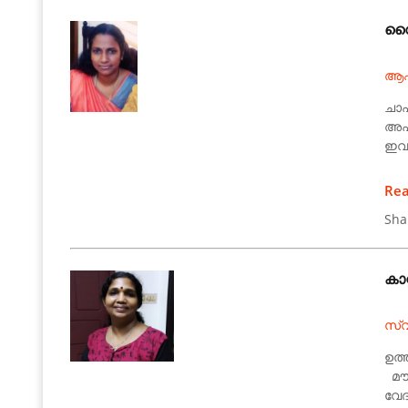
വൈ
ആഷ
ചാപ
അപര
ഇവയ
Re
Sha
കാറ്
സ്
ഉത്
മൗന
വേദ