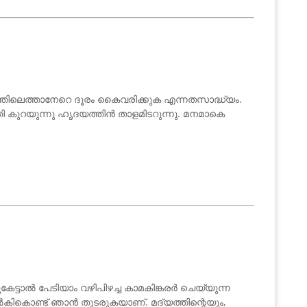
യത്തിലെത്താനേറെ ദൂരം കൈവരിക്കുക എന്നതസാദ്ധ്യം.
 കുറയുന്നു ഹൃദയത്തിൻ താളമിടറുന്നു. മനമാകെ
്ടാൽ പേടിയാം വഴിപിഴച്ച കാമകിങ്കരർ ചെയ്യുന്ന
കൊണ്ട് ഞാൻ തുടരുകയാണ്. മദ്യത്തിന്റെയും,