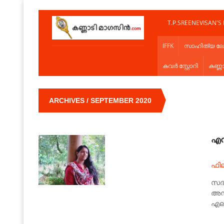
T.P.SREENEVISAN'S
IFFK
സാഹിത്യ ല
കവർ സ്റ്റോറി
കണ്ണ
ARCHIVES / SEPTEMBER 2020
എൻ
ഫി
സദാ
അന്
എല്