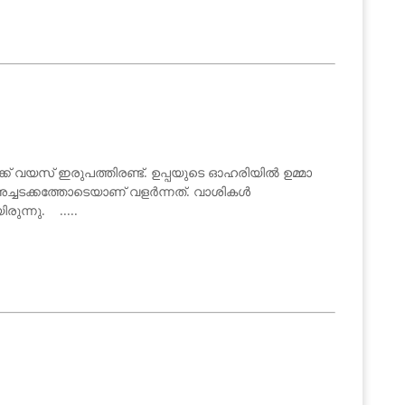
്ക്ക് വയസ് ഇരുപത്തിരണ്ട്. ഉപ്പയുടെ ഓഹരിയിൽ ഉമ്മാ
െ അച്ചടക്കത്തോടെയാണ് വളർന്നത്. വാശികൾ
ുന്നു. .....