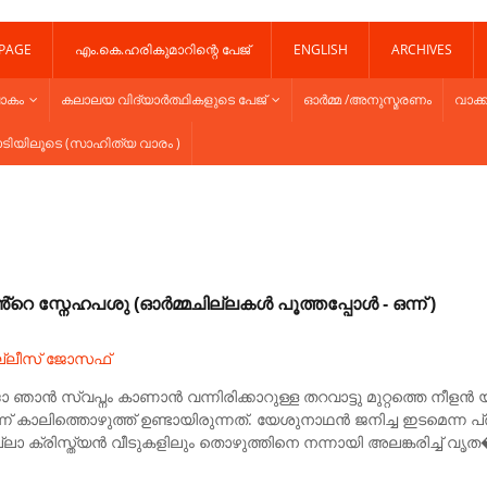
 PAGE
എം.കെ.ഹരികുമാറിന്റെ പേജ്
ENGLISH
ARCHIVES
ോകം
കലാലയ വിദ്യാർത്ഥികളുടെ പേജ്
ഓർമ്മ /അനുസ്മരണം
വാക്ക
ാടിയിലൂടെ (സാഹിത്യ വാരം )
്റെ സ്നേഹപശു (ഓർമ്മചില്ലകൾ പൂത്തപ്പോൾ - ഒന്ന് )
ല്ലീസ് ജോസഫ്
 ഞാൻ സ്വപ്നം കാണാൻ വന്നിരിക്കാറുള്ള തറവാട്ടു മുറ്റത്തെ നീളൻ യുക
ന് കാലിത്തൊഴുത്ത് ഉണ്ടായിരുന്നത്. യേശുനാഥൻ ജനിച്ച ഇടമെന
ലാ ക്രിസ്ത്യൻ വീടുകളിലും തൊഴുത്തിനെ നന്നായി അലങ്കരിച്ച് വൃത�.