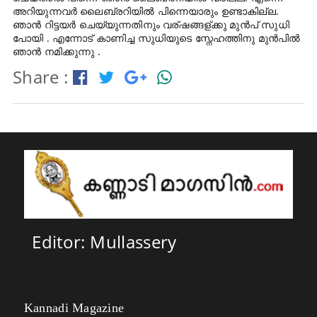
അറിയുന്നവർ ലൈബ്രറിയിൽ പിന്നെയാരും ഉണ്ടാകില്ല.
ഞാൻ റിട്ടയർ ചെയ്യുന്നതിനും വര്ഷങ്ങള്ക്കു മുൻപ് സുധി
പോയി . എന്നോട് കാണിച്ച സുധിയുടെ സ്നേഹത്തിനു മുൻപിൽ
ഞാൻ നമിക്കുന്നു .
Share :
Editor: Mullassery
Kannadi Magazine