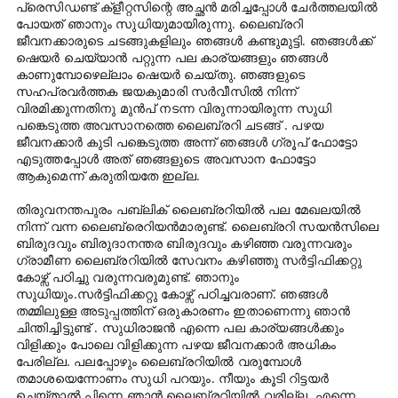
പ്രെസിഡണ്ട് ക്ളീറ്റസിന്റെ അച്ഛൻ മരിച്ചപ്പോൾ ചേർത്തലയിൽ
പോയത് ഞാനും സുധിയുമായിരുന്നു. ലൈബ്രറി
ജീവനക്കാരുടെ ചടങ്ങുകളിലും ഞങ്ങൾ കണ്ടുമുട്ടി. ഞങ്ങൾക്ക്
ഷെയർ ചെയ്യാൻ പറ്റുന്ന പല കാര്യങ്ങളും ഞങ്ങൾ
കാണുമ്പോഴെല്ലാം ഷെയർ ചെയ്തു. ഞങ്ങളുടെ
സഹപ്രവർത്തക ജയകുമാരി സർവീസിൽ നിന്ന്
വിരമിക്കുന്നതിനു മുൻപ് നടന്ന വിരുന്നായിരുന്ന സുധി
പങ്കെടുത്ത അവസാനത്തെ ലൈബ്രറി ചടങ്ങ് . പഴയ
ജീവനക്കാർ കുടി പങ്കെടുത്ത അന്ന് ഞങ്ങൾ ഗ്രൂപ് ഫോട്ടോ
എടുത്തപ്പോൾ അത് ഞങ്ങളുടെ അവസാന ഫോട്ടോ
ആകുമെന്ന് കരുതിയതേ ഇല്ല.
തിരുവനന്തപുരം പബ്ലിക് ലൈബ്രറിയിൽ പല മേഖലയിൽ
നിന്ന് വന്ന ലൈബ്രെറിയൻമാരുണ്ട്. ലൈബ്രറി സയൻസിലെ
ബിരുദവും ബിരുദാനന്തര ബിരുദവും കഴിഞ്ഞ വരുന്നവരും
ഗ്രാമീണ ലൈബ്രറിയിൽ സേവനം കഴിഞ്ഞു സർട്ടിഫിക്കറ്റു
കോഴ്സ് പഠിച്ചു വരുന്നവരുമുണ്ട്. ഞാനും
സുധിയും.സർട്ടിഫിക്കറ്റു കോഴ്സ് പഠിച്ചവരാണ്. ഞങ്ങൾ
തമ്മിലുള്ള അടുപ്പത്തിന് ഒരുകാരണം ഇതാണെന്നു ഞാൻ
ചിന്തിച്ചിട്ടുണ്ട് . സുധിരാജൻ എന്നെ പല കാര്യങ്ങൾക്കും
വിളിക്കും പോലെ വിളിക്കുന്ന പഴയ ജീവനക്കാർ അധികം
പേരില്ല. പലപ്പോഴും ലൈബ്രറിയിൽ വരുമ്പോൾ
തമാശയെന്നോണം സുധി പറയും. നീയും കൂടി റിട്ടയർ
ചെയ്താൽ പിന്നെ ഞാൻ ലൈബ്രറിയിൽ വരില്ല. എന്നെ