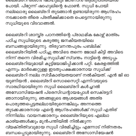
പോയി. പിറ്റേന്ന് ഷാഹുലിന്റെ ഫോൺ. സുധി പോയി
നല്ലൊരു ലൈബ്രറി തുടങ്ങാൻ ഉണ്ടായിരുന്ന ആഗ്രഹം
നടക്കാതെ തീരെ പ്രതീക്ഷിക്കാതെ പെട്ടെന്നായിരുന്നു
സുധിയുടെ വിടവാങ്ങൽ.
ലൈബ്രറി ശാസ്ത്ര പഠനത്തിന്റെ പ്രാഥമിക കോഴ്സ് മാത്രം
പഠിച്ച സുധിയുടെ കരുത്തു ജനകീയതയിലെ
ബന്ധങ്ങളായിരുന്നു. തിരുവനന്തപുരം പബ്ലിക്
ലൈബ്രറിയിൽ പഠിച്ചു അവിടെ തന്നെ ജോലി കിട്ടി അവിടെ
നിന്ന് തന്നെ വിരമിച്ച സുധിക്ക് സ്വന്തം നാട്ടിന്റെ അടുപ്പം
ലൈബ്രറിയുമായി കൂട്ടിയോജിപ്പിക്കാൻ പറ്റി. കേരളത്തിൽ
എന്നും മാർക്കെറ്റുള്ള ഇടതുപക്ഷക്കാരനായ സുധിക്ക്
ലൈബ്രറി നല്ല സ്വീകാര്യതയാണ് നൽകിയത്. എൻ ജി ഓ
യൂണിയൻ , ലൈബ്രറി സൊസൈറ്റി എന്നിവയുടെ
സാരഥിയായിരുന്ന സുധി ലൈബ്രറി കൾച്ചറൽ
അസോസിയേഷൻ പ്രെസിഡന്റായപ്പോൾ സെക്രട്ടറി
ഞാനായിരുന്നു. ഞങ്ങളുടെ ആശയങ്ങൾ അത്ര
പൊരുത്തപ്പെട്ടതല്ലായിരുന്നെങ്കിലും അന്നത്തെ
തുടക്കക്കാരനായ എന്റെ ആഗ്രഹങ്ങൾക്ക് സുധി എതിര്
നിന്നില്ല. വായനക്കാരനും ലൈബ്രറിയുടെ എല്ലാ
കാര്യങ്ങൾക്കും മുൻപന്തിയിൽ നിൽക്കുന്ന
വ്യക്തിത്വവുമായ സുധി വിരമിച്ചിട്ടും എന്നോട് നിര്നതരം
ബന്ധപ്പെടുമായിരുന്നു. ലൈബ്രറി അസോസിയേഷൻ