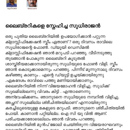
ലൈബ്രറികളെ സ്നേഹിച്ച സുധിരാജൻ
ഒരു പുതിയ ലൈബ്രറിയിൽ ഉപയോഗിക്കാൻ പറ്റുന്ന
ക്ളാസ്സിഫിക്കേഷൻ സ്കീം ഏതാണ് ? ഒരു ദിവസം രാവിലെ
സുധിരാജന്റെ ഫോൺ. ഡ്യൂയി ഡെസിമൽ
ക്ളാസ്സിഫിക്കേഷൻ ഞാൻ മറുപടി പറഞ്ഞു. വീടിനടുത്തു
തുടങ്ങാൻ പോകുന്ന ലൈബ്രറി കൂടുതൽ
ശാസ്ത്രീയമാക്കാനായിരുന്നു സുധിയുടെ ഫോൺ വിളി. സ്കീം
ഞാൻ കൊടുക്കാമെന്നും പറഞ്ഞു. പിന്നീട് മൂന്നുനാലു ദിവസം
കഴിഞ്ഞു കാണും . എന്റെ ഡ്യൂട്ടി ഉച്ചയ്ക്കായിരുന്നു
.ഏകദേശം രാവിലെ പത്തു മണിയായിക്കാണും.
ലൈബ്രറിയിൽ നിന്ന് വിജയമോഹൻ വിളിച്ചു. സുധിക്ക്
സുഖമില്ലെന്നു വിവരം കിട്ടി . എന്താണെന്നു
അന്വേഷിക്കണം. ഞാനുടനെ സുധിയുടെ നമ്പറിൽ വിളിച്ചു.
അച്ഛന് സുഖമില്ല ശ്രീചിത്രയിലാണ് എന്നായിരുന്നു
കരച്ചിലൂടെയുള്ള മകളുടെ മറുപടി. ഞാനുടനെ ശ്രീചിത്രയിൽ
പോയി. കാണാൻ പറ്റിയില്ല. ഐ സി യു വിൽ ആണ്.
പരിചയക്കാരോടെല്ലാം ഞാൻ വിവരം പറഞ്ഞു.
ലൈബ്രറിയിൽ മുൻപ് ജോലി ചെയ്തിരുന്ന വിജയരാഘവനും
ലൈബ്രറി അംഗം ഷാഹുലും കാണാൻ ആശുപത്രിയിൽ