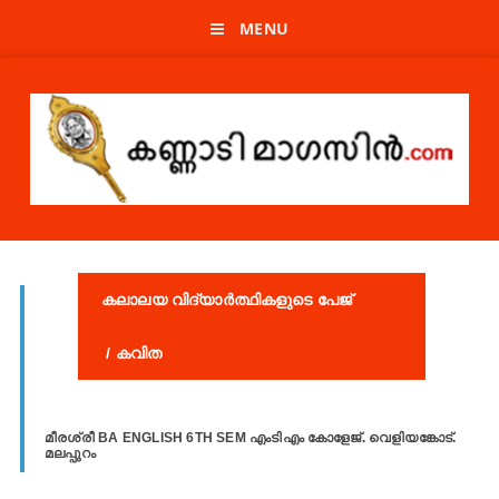
MENU
കലാലയ വിദ്യാർത്ഥികളുടെ പേജ്
/ കവിത
മീരശ്രീ BA ENGLISH 6TH SEM എംടിഎം കോളേജ്. വെളിയങ്കോട്.
മലപ്പുറം