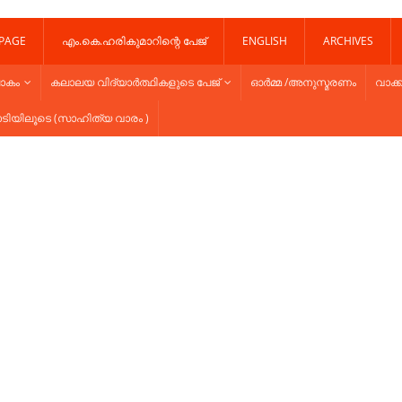
 PAGE
എം.കെ.ഹരികുമാറിന്റെ പേജ്
ENGLISH
ARCHIVES
ോകം
കലാലയ വിദ്യാർത്ഥികളുടെ പേജ്
ഓർമ്മ /അനുസ്മരണം
വാക്ക
ാടിയിലൂടെ (സാഹിത്യ വാരം )