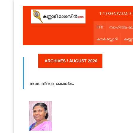
T.P.SREENEVISAN'S
IFFK
സാഹിത്യ ല
കവർ സ്റ്റോറി
കണ്ണ
ARCHIVES / AUGUST 2020
ഡോ. നീസാ, കൊല്ലം